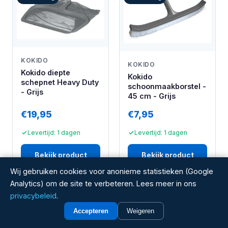
KOKIDO
KOKIDO
Kokido diepte
Kokido
schepnet Heavy Duty
schoonmaakborstel -
- Grijs
45 cm - Grijs
€19,95
€7,95
Levertijd: 1 dagen
Levertijd: 1 dagen
Bekijk product
Bekijk product
Wij gebruiken cookies voor anonieme statistieken (Google
Analytics) om de site te verbeteren. Lees meer in ons
Aanbieding
Aanbieding
privacybeleid
.
Accepteren
Weigeren