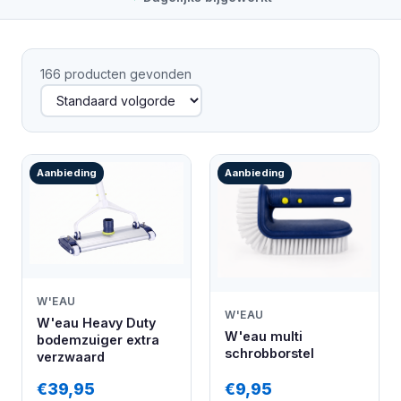
166 producten gevonden
Aanbieding
Aanbieding
W'EAU
W'EAU
W'eau Heavy Duty
W'eau multi
bodemzuiger extra
schrobborstel
verzwaard
€39,95
€9,95