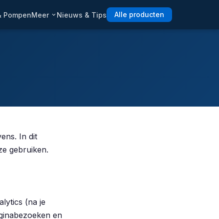
 & Pompen
Meer
Nieuws & Tips
Alle producten
ns. In dit
ze gebruiken.
ytics (na je
aginabezoeken en