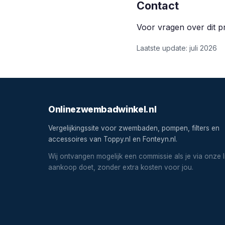
Contact
Voor vragen over dit p
Laatste update: juli 2026
Onlinezwembadwinkel.nl
Vergelijkingssite voor zwembaden, pompen, filters en
accessoires van Toppy.nl en Fonteyn.nl.
Wij ontvangen mogelijk een commissie als je via onze l
aankoop doet, zonder extra kosten voor jou.