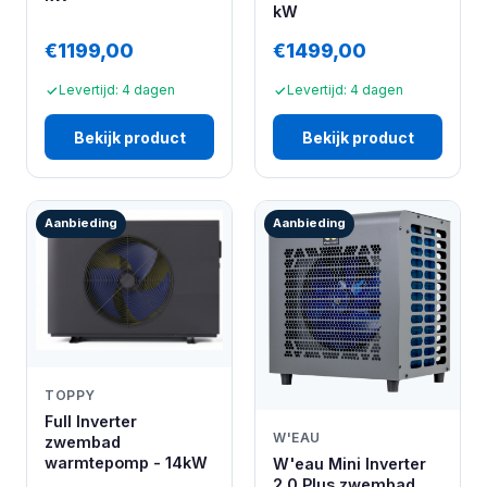
kW
€1199,00
€1499,00
Levertijd: 4 dagen
Levertijd: 4 dagen
Bekijk product
Bekijk product
Aanbieding
Aanbieding
TOPPY
Full Inverter
W'EAU
zwembad
warmtepomp - 14kW
W'eau Mini Inverter
2.0 Plus zwembad