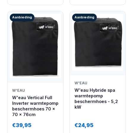
Aanbieding
Aanbieding
W'EAU
W'eau Hybride spa
W'EAU
warmtepomp
W'eau Vertical Full
beschermhoes - 5,2
Inverter warmtepomp
kW
beschermhoes 70 x
70 x 76cm
€39,95
€24,95