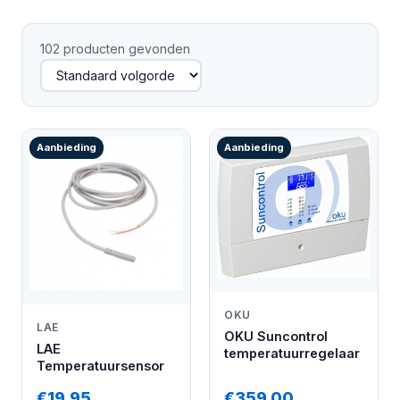
102 producten gevonden
Aanbieding
Aanbieding
OKU
LAE
OKU Suncontrol
LAE
temperatuurregelaar
Temperatuursensor
€19,95
€359,00