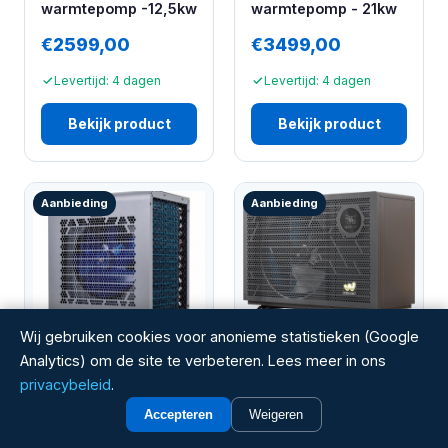
warmtepomp -12,5kw
warmtepomp - 21kw
€2599,00
€3499,00
Levertijd: 4 dagen
Levertijd: 4 dagen
Bekijk product
Bekijk product
Aanbieding
Aanbieding
Wij gebruiken cookies voor anonieme statistieken (Google
Analytics) om de site te verbeteren. Lees meer in ons
W'EAU
W'EAU
W'eau Full Inverter
privacybeleid
.
W'eau Mini Power
2.0 zwembad
Accepteren
Weigeren
2.0 zwembad
warmtepomp - 13,5
warmtepomp - 3 kW
kW