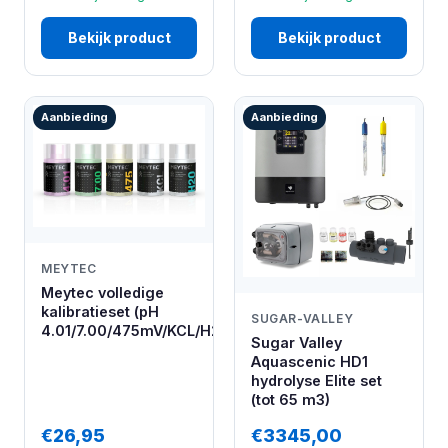
Bekijk product
Bekijk product
Aanbieding
Aanbieding
MEYTEC
Meytec volledige
kalibratieset (pH
SUGAR-VALLEY
4.01/7.00/475mV/KCL/H20)
Sugar Valley
Aquascenic HD1
hydrolyse Elite set
(tot 65 m3)
€26,95
€3345,00