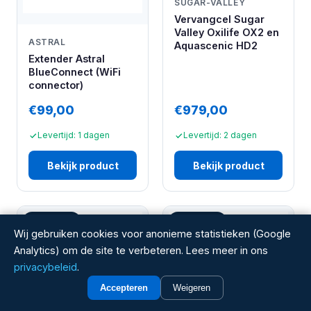
SUGAR-VALLEY
Vervangcel Sugar
Valley Oxilife OX2 en
ASTRAL
Aquascenic HD2
Extender Astral
BlueConnect (WiFi
connector)
€99,00
€979,00
Levertijd: 1 dagen
Levertijd: 2 dagen
Bekijk product
Bekijk product
Aanbieding
Aanbieding
Wij gebruiken cookies voor anonieme statistieken (Google
Analytics) om de site te verbeteren. Lees meer in ons
privacybeleid
.
Accepteren
Weigeren