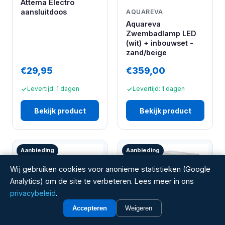
Attema Electro
aansluitdoos
AQUAREVA
Aquareva
Zwembadlamp LED
(wit) + inbouwset -
zand/beige
€29,95
€359,00
Levertijd: 1 dagen
Levertijd: 1 dagen
Bekijk product
Bekijk product
Aanbieding
Aanbieding
Wij gebruiken cookies voor anonieme statistieken (Google
Analytics) om de site te verbeteren. Lees meer in ons
privacybeleid
.
Accepteren
Weigeren