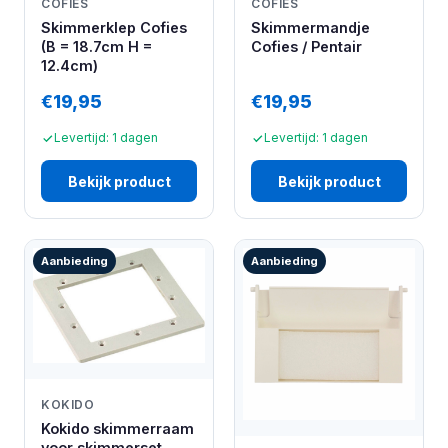
COFIES
COFIES
Skimmerklep Cofies
Skimmermandje
(B = 18.7cm H =
Cofies / Pentair
12.4cm)
€19,95
€19,95
Levertijd: 1 dagen
Levertijd: 1 dagen
Bekijk product
Bekijk product
Aanbieding
Aanbieding
KOKIDO
Kokido skimmerraam
voor skimmerset