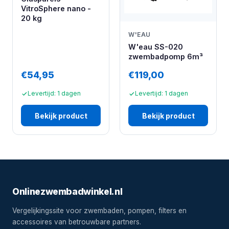
VitroSphere nano -
20 kg
W'EAU
W'eau SS-020
zwembadpomp 6m³
€54,95
€119,00
Levertijd: 1 dagen
Levertijd: 1 dagen
Bekijk product
Bekijk product
Onlinezwembadwinkel.nl
Vergelijkingssite voor zwembaden, pompen, filters en
accessoires van betrouwbare partners.