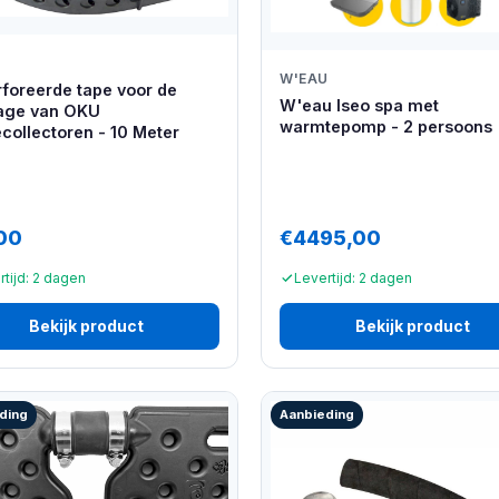
W'EAU
foreerde tape voor de
W'eau Iseo spa met
age van OKU
warmtepomp - 2 persoons
collectoren - 10 Meter
00
€4495,00
rtijd: 2 dagen
Levertijd: 2 dagen
Bekijk product
Bekijk product
ding
Aanbieding