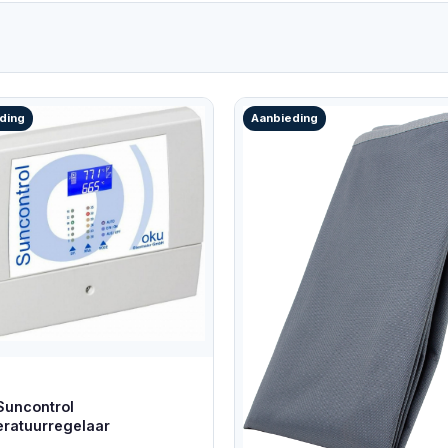
ding
Aanbieding
uncontrol
ratuurregelaar