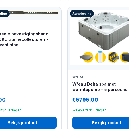
ding
Aanbieding
rsele bevestigingsband
OKU zonnecollectoren -
vast staal
W'EAU
W'eau Delta spa met
warmtepomp - 5 persoons
00
€5795,00
tijd: 1 dagen
Levertijd: 2 dagen
Bekijk product
Bekijk product