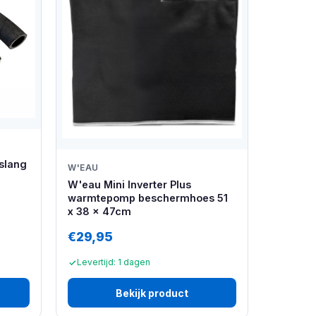
sslang
W'EAU
W'eau Mini Inverter Plus
warmtepomp beschermhoes 51
x 38 x 47cm
€29,95
Levertijd: 1 dagen
Bekijk product