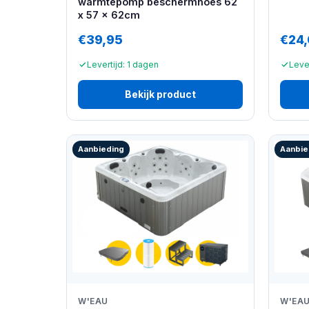
warmtepomp beschermhoes 62
x 57 x 62cm
€39,95
€24
Levertijd: 1 dagen
Leve
Bekijk product
Aanbieding
Aanbie
W'EAU
W'EA