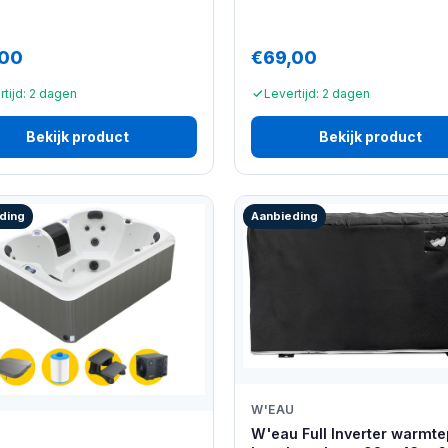
,00
€69,00
rtijd: 2 dagen
Levertijd: 2 dagen
Bekijk product
Bekijk product
ding
Aanbieding
W'EAU
W'eau Full Inverter warmt
U