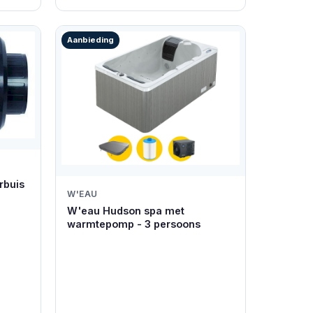
Aanbieding
erbuis
W'EAU
W'eau Hudson spa met
warmtepomp - 3 persoons