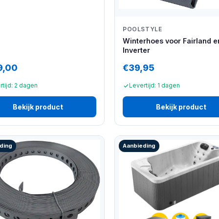
POOLSTYLE
Winterhoes voor Fairland 
Inverter
9,00
€39,95
rtijd: 2 dagen
Levertijd: 1 dagen
Bekijk product
Bekijk product
ding
Aanbieding