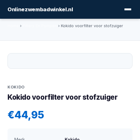
Onlinezwembadwinkel.nl
Home
›
Filters En Pompen
› Kokido voorfilter voor stofzuiger
KOKIDO
Kokido voorfilter voor stofzuiger
€44,95
Merk
Kokido