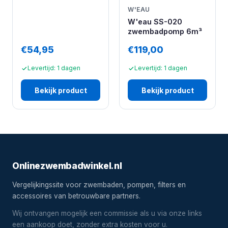
W'EAU
W'eau SS-020
zwembadpomp 6m³
€54,95
€119,00
Levertijd: 1 dagen
Levertijd: 1 dagen
Bekijk product
Bekijk product
Onlinezwembadwinkel.nl
Vergelijkingssite voor zwembaden, pompen, filters en
accessoires van betrouwbare partners.
Wij ontvangen mogelijk een commissie als u via onze links
een aankoop doet, zonder extra kosten voor u.