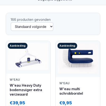
166 producten gevonden
Aanbieding
Aanbieding
W'EAU
W'EAU
W'eau Heavy Duty
W'eau multi
bodemzuiger extra
schrobborstel
verzwaard
€39,95
€9,95