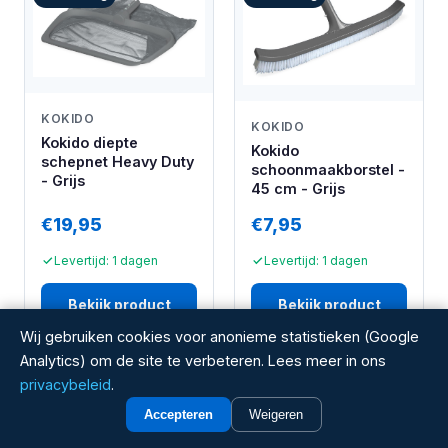
KOKIDO
KOKIDO
Kokido diepte
Kokido
schepnet Heavy Duty
schoonmaakborstel -
- Grijs
45 cm - Grijs
€19,95
€7,95
Levertijd: 1 dagen
Levertijd: 1 dagen
Bekijk product
Bekijk product
Wij gebruiken cookies voor anonieme statistieken (Google
Analytics) om de site te verbeteren. Lees meer in ons
Aanbieding
Aanbieding
privacybeleid
.
Accepteren
Weigeren