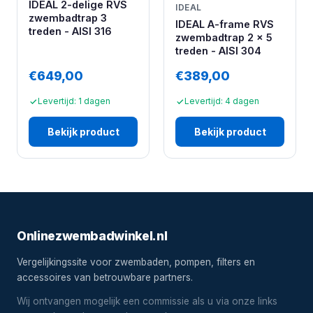
IDEAL 2-delige RVS
IDEAL
zwembadtrap 3
IDEAL A-frame RVS
treden - AISI 316
zwembadtrap 2 x 5
treden - AISI 304
€649,00
€389,00
Levertijd: 1 dagen
Levertijd: 4 dagen
Bekijk product
Bekijk product
Onlinezwembadwinkel.nl
Vergelijkingssite voor zwembaden, pompen, filters en
accessoires van betrouwbare partners.
Wij ontvangen mogelijk een commissie als u via onze links