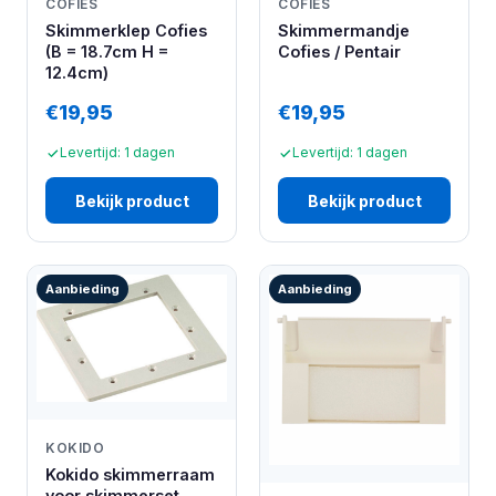
COFIES
COFIES
Skimmerklep Cofies
Skimmermandje
(B = 18.7cm H =
Cofies / Pentair
12.4cm)
€19,95
€19,95
Levertijd: 1 dagen
Levertijd: 1 dagen
Bekijk product
Bekijk product
Aanbieding
Aanbieding
KOKIDO
Kokido skimmerraam
voor skimmerset