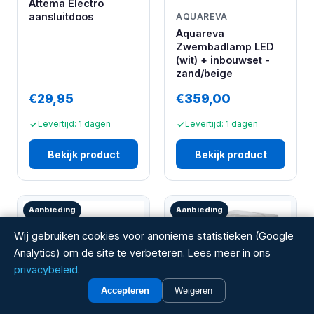
Attema Electro
aansluitdoos
AQUAREVA
Aquareva
Zwembadlamp LED
(wit) + inbouwset -
zand/beige
€29,95
€359,00
Levertijd: 1 dagen
Levertijd: 1 dagen
Bekijk product
Bekijk product
Aanbieding
Aanbieding
Wij gebruiken cookies voor anonieme statistieken (Google
Analytics) om de site te verbeteren. Lees meer in ons
privacybeleid
.
Accepteren
Weigeren