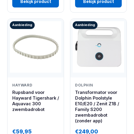
Bekijk product
Bekijk product
Aanbieding
Aanbieding
HAYWARD
DOLPHIN
Rupsband voor
Transformator voor
Hayward Tigershark /
Dolphin Poolstyle
Aquavac 300
E10/E20 / Zenit Z1B /
zwembadrobot
Family S200
zwembadrobot
(zonder app)
€59,95
€249,00