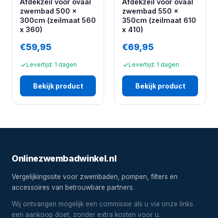
Afdekzeil voor ovaal
Afdekzeil voor ovaal
zwembad 500 x
zwembad 550 x
300cm (zeilmaat 560
350cm (zeilmaat 610
x 360)
x 410)
€59,95
€69,95
Levertijd: 1 dagen
Levertijd: 1 dagen
Bekijk product
Bekijk product
Onlinezwembadwinkel.nl
Vergelijkingssite voor zwembaden, pompen, filters en
accessoires van betrouwbare partners.
Wij ontvangen mogelijk een commissie als u via onze links
een aankoop doet, zonder extra kosten voor u.