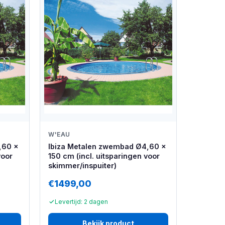
W'EAU
,60 x
Ibiza Metalen zwembad Ø4,60 x
voor
150 cm (incl. uitsparingen voor
skimmer/inspuiter)
€1499,00
Levertijd: 2 dagen
Bekijk product