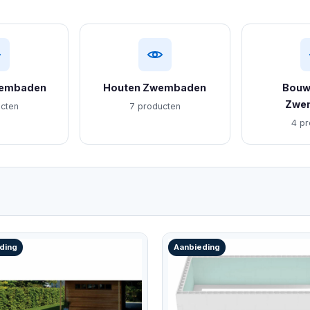
wembaden
Houten Zwembaden
Bouw
Zwe
ucten
7 producten
4 pr
ding
Aanbieding