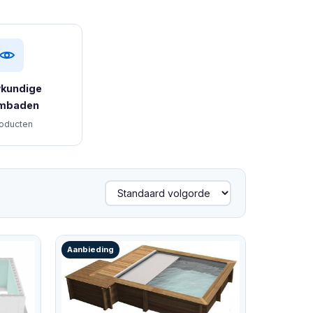
kundige
mbaden
oducten
Aanbieding