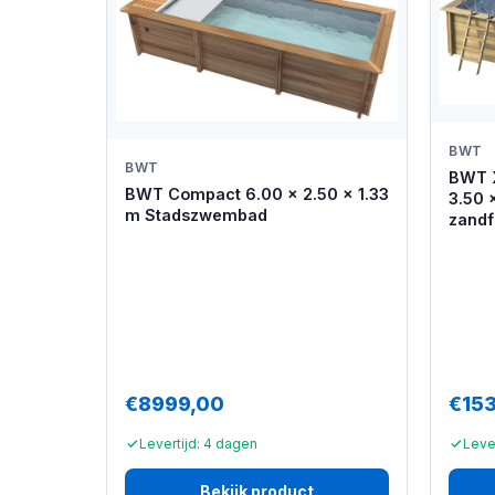
BWT
BWT
BWT X
BWT Compact 6.00 x 2.50 x 1.33
3.50 
m Stadszwembad
zandf
€8999,00
€15
Levertijd: 4 dagen
Leve
Bekijk product