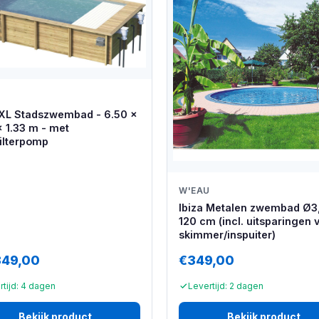
L Stadszwembad - 6.50 x
x 1.33 m - met
ilterpomp
W'EAU
Ibiza Metalen zwembad Ø3
120 cm (incl. uitsparingen 
skimmer/inspuiter)
349,00
€349,00
rtijd: 4 dagen
Levertijd: 2 dagen
Bekijk product
Bekijk product