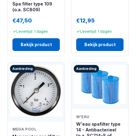
Spa filter type 109
(o.a. SC809)
€47,50
€12,95
Levertijd: 1 dagen
Levertijd: 1 dagen
Bekijk product
Bekijk product
Aanbieding
Aanbieding
W'EAU
W'eau spafilter type
MEGA POOL
14 - Antibacterieel
(o.a. SC714-S of