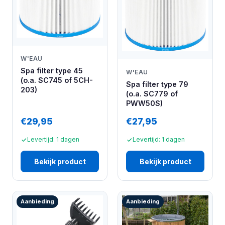
W'EAU
Spa filter type 45
W'EAU
(o.a. SC745 of 5CH-
Spa filter type 79
203)
(o.a. SC779 of
PWW50S)
€29,95
€27,95
Levertijd: 1 dagen
Levertijd: 1 dagen
Bekijk product
Bekijk product
Aanbieding
Aanbieding