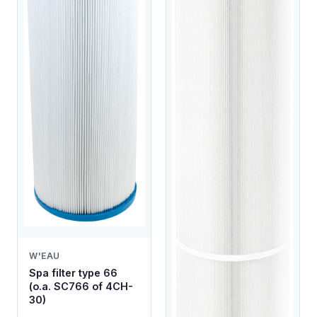
W'EAU
Spa filter type 66
(o.a. SC766 of 4CH-
30)