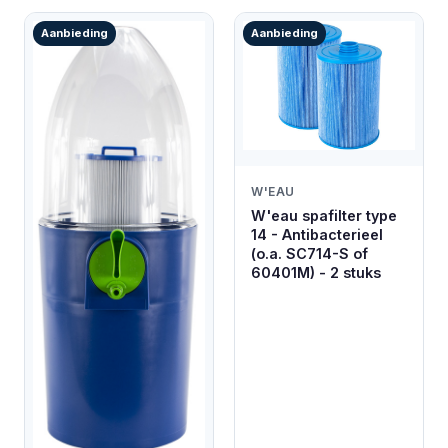
Aanbieding
Aanbieding
W'EAU
W'eau spafilter type
14 - Antibacterieel
(o.a. SC714-S of
60401M) - 2 stuks