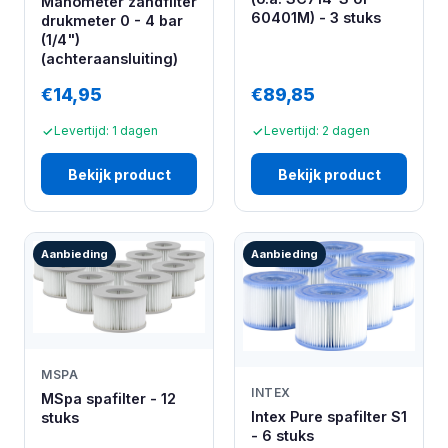
Manometer zandfilter
60401M) - 3 stuks
drukmeter 0 - 4 bar
(1/4")
(achteraansluiting)
€14,95
€89,85
Levertijd: 1 dagen
Levertijd: 2 dagen
Bekijk product
Bekijk product
Aanbieding
Aanbieding
MSPA
INTEX
MSpa spafilter - 12
Intex Pure spafilter S1
stuks
- 6 stuks