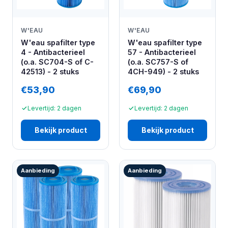
W'EAU
W'EAU
W'eau spafilter type
W'eau spafilter type
4 - Antibacterieel
57 - Antibacterieel
(o.a. SC704-S of C-
(o.a. SC757-S of
42513) - 2 stuks
4CH-949) - 2 stuks
€53,90
€69,90
Levertijd: 2 dagen
Levertijd: 2 dagen
Bekijk product
Bekijk product
Aanbieding
Aanbieding