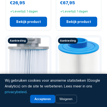
€26,95
€67,95
Levertijd: 1 dagen
Levertijd: 1 dagen
Bekijk product
Bekijk product
Aanbieding
Aanbieding
Wij gebruiken cookies voor anonieme statistieken (Google
Analytics) om de site te verbeteren. Lees meer in ons
privacybeleid
.
W'EAU
Accepteren
Weigeren
Spa filter type 102