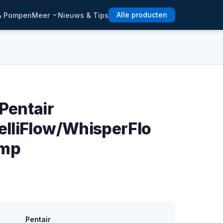
 & Pompen
Meer
Nieuws & Tips
Alle producten
 Pentair
telliFlow/WhisperFlo
mp
Pentair