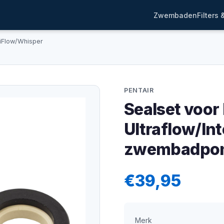
Zwembaden
Filters
lliFlow/Whisper
PENTAIR
Sealset voor
Ultraflow/In
zwembadpo
€39,95
Merk