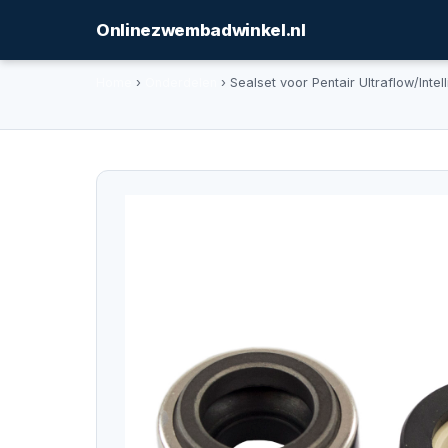
Onlinezwembadwinkel.nl
Home
›
Onderdelen
› Sealset voor Pentair Ultraflow/Inte