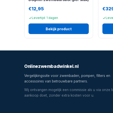
€12,95
€32
Levertijd: 1 dagen
Lever
Bekijk product
Onlinezwembadwinkel.nl
Vergelijkingssite voor zwembaden, pompen, filters en
accessoires van betrouwbare partners.
Wij ontvangen mogelijk een commissie als u via onze l
aankoop doet, zonder extra kosten voor u.