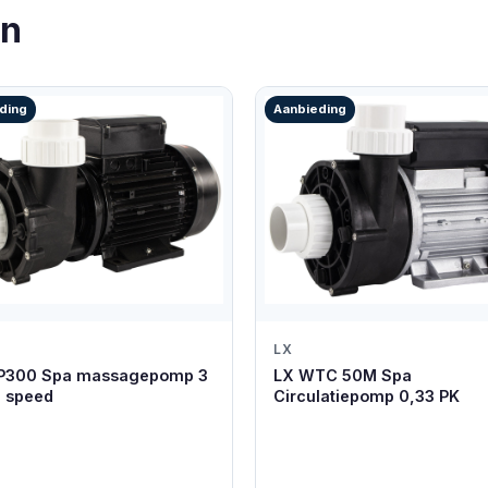
en
ding
Aanbieding
LX
P300 Spa massagepomp 3
LX WTC 50M Spa
2 speed
Circulatiepomp 0,33 PK