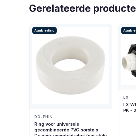
Gerelateerde product
Aanbieding
Aanbie
LX
LX W
PK - 
DOLPHIN
Ring voor universele
gecombineerde PVC borstels
Dolphin zwembadrobot (per stuk)