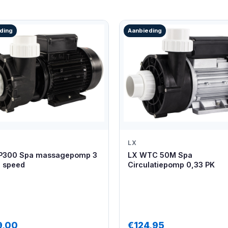
ding
Aanbieding
LX
P300 Spa massagepomp 3
LX WTC 50M Spa
2 speed
Circulatiepomp 0,33 PK
9,00
€124,95