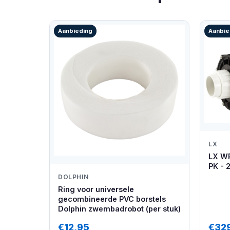
Aanbieding
Aanbie
LX
LX W
PK - 
DOLPHIN
Ring voor universele
gecombineerde PVC borstels
Dolphin zwembadrobot (per stuk)
€12,95
€32