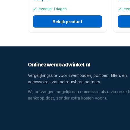
Levertijd: 1 dagen
Lever
Bekijk product
Onlinezwembadwinkel.nl
Vergelijkingssite voor zwembaden, pompen, filters en
accessoires van betrouwbare partners.
Wij ontvangen mogelijk een commissie als u via onze l
aankoop doet, zonder extra kosten voor u.