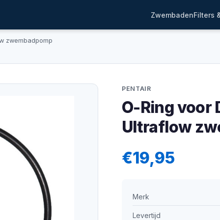
Zwembaden
Filters
flow zwembadpomp
PENTAIR
O-Ring voor 
Ultraflow 
€19,95
Merk
Levertijd