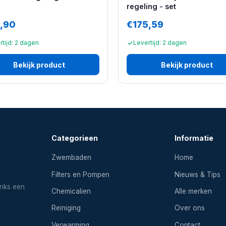
regeling - set
,90
€175,59
rtijd: 2 dagen
Levertijd: 2 dagen
Bekijk product
Bekijk product
Categorieen
Informatie
Zwembaden
Home
Filters en Pompen
Nieuws & Tips
inks een
Chemicalien
Alle merken
Reiniging
Over ons
Verwarming
Contact