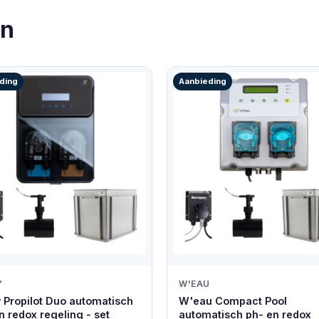
en
ding
Aanbieding
Y
W'EAU
 Propilot Duo automatisch
W'eau Compact Pool
n redox regeling - set
automatisch ph- en redox