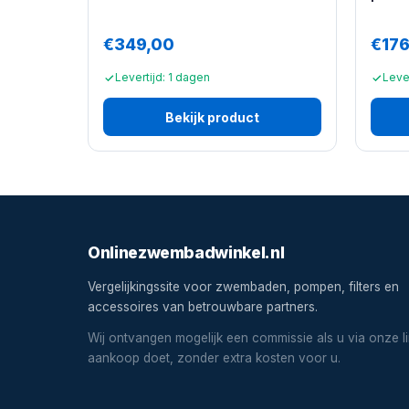
€349,00
€176
Levertijd: 1 dagen
Leve
Bekijk product
Onlinezwembadwinkel.nl
Vergelijkingssite voor zwembaden, pompen, filters en
accessoires van betrouwbare partners.
Wij ontvangen mogelijk een commissie als u via onze l
aankoop doet, zonder extra kosten voor u.