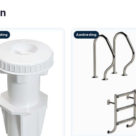
en
ding
Aanbieding