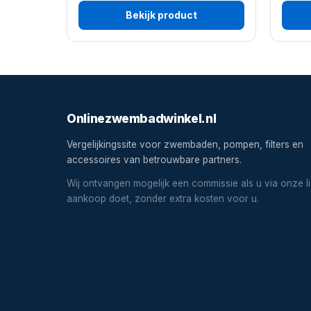
Bekijk product
Onlinezwembadwinkel.nl
Vergelijkingssite voor zwembaden, pompen, filters en
accessoires van betrouwbare partners.
Wij ontvangen mogelijk een commissie als u via onze l
aankoop doet, zonder extra kosten voor u.