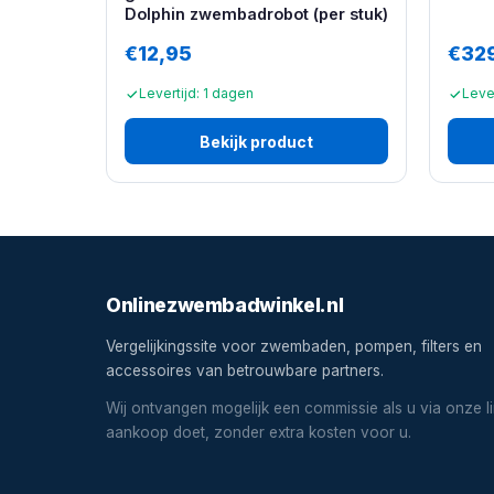
Dolphin zwembadrobot (per stuk)
€12,95
€32
Levertijd: 1 dagen
Lever
Bekijk product
Onlinezwembadwinkel.nl
Vergelijkingssite voor zwembaden, pompen, filters en
accessoires van betrouwbare partners.
Wij ontvangen mogelijk een commissie als u via onze l
aankoop doet, zonder extra kosten voor u.