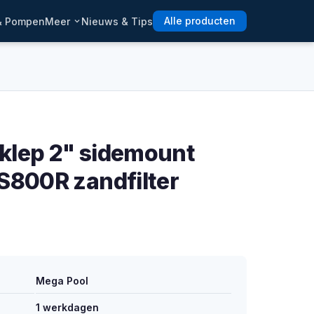
 & Pompen
Meer
Nieuws & Tips
Alle producten
klep 2" sidemount
S800R zandfilter
Mega Pool
1 werkdagen