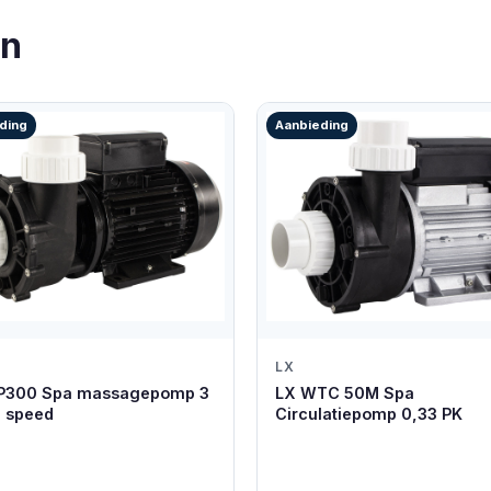
en
ding
Aanbieding
LX
P300 Spa massagepomp 3
LX WTC 50M Spa
2 speed
Circulatiepomp 0,33 PK