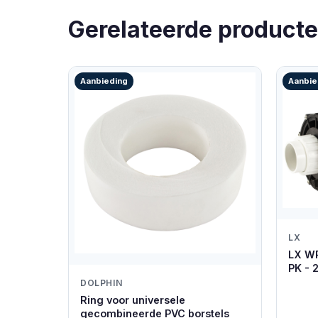
Gerelateerde product
Aanbieding
Aanbie
LX
LX W
PK - 
DOLPHIN
Ring voor universele
gecombineerde PVC borstels