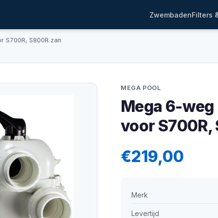
Zwembaden
Filters
or S700R, S800R zan
MEGA POOL
Mega 6-weg 
voor S700R, 
€219,00
Merk
Levertijd