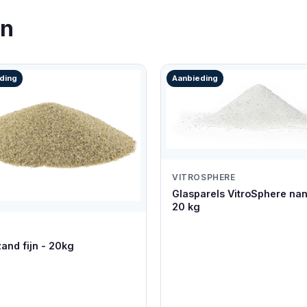
en
ding
Aanbieding
VITROSPHERE
Glasparels VitroSphere nan
20 kg
U
zand fijn - 20kg