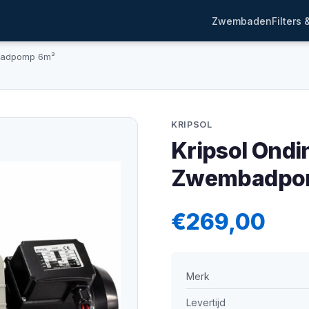
Zwembaden
Filters
mbadpomp 6m³
KRIPSOL
Kripsol Ondi
Zwembadpo
€269,00
Merk
Levertijd