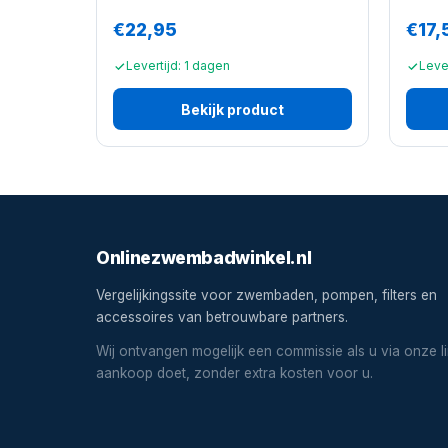
€22,95
€17,
Levertijd: 1 dagen
Lever
Bekijk product
Onlinezwembadwinkel.nl
Vergelijkingssite voor zwembaden, pompen, filters en
accessoires van betrouwbare partners.
Wij ontvangen mogelijk een commissie als u via onze l
aankoop doet, zonder extra kosten voor u.