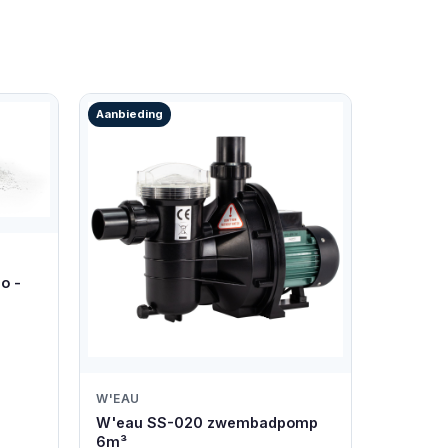
Aanbieding
o -
W'EAU
W'eau SS-020 zwembadpomp
6m³