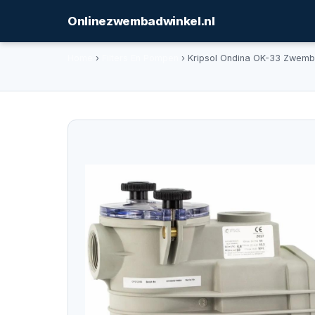
Onlinezwembadwinkel.nl
Home
›
Filters En Pompen
› Kripsol Ondina OK-33 Zwe