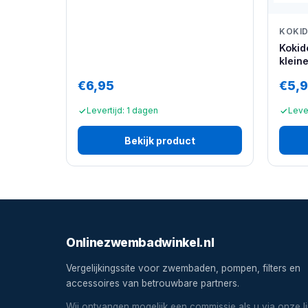
KOKI
Kokid
klein
€6,95
€5,
Levertijd: 1 dagen
Lever
Bekijk product
Onlinezwembadwinkel.nl
Vergelijkingssite voor zwembaden, pompen, filters en
accessoires van betrouwbare partners.
Wij ontvangen mogelijk een commissie als u via onze l