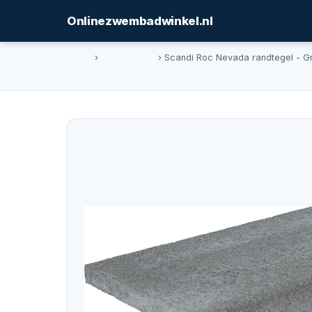
Onlinezwembadwinkel.nl
Home
›
Accessoires
› Scandi Roc Nevada randtegel - G