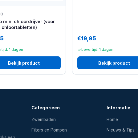
DO
o mini chloordrijver (voor
e chloortabletten)
95
€19,95
tijd: 1 dagen
Levertijd: 1 dagen
Bekijk product
Bekijk product
Categorieen
Informatie
Zwembaden
Home
Filters en Pompen
Nieuws & Tips
inks een