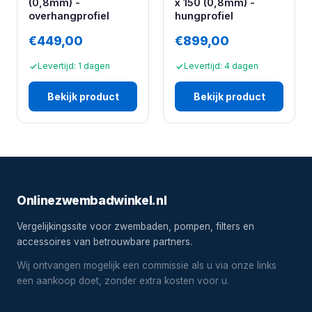
(0,8mm) -
x 150 (0,8mm) -
overhangprofiel
hungprofiel
€449,00
€899,00
Levertijd: 1 dagen
Levertijd: 4 dagen
Bekijk product
Bekijk product
Onlinezwembadwinkel.nl
Vergelijkingssite voor zwembaden, pompen, filters en
accessoires van betrouwbare partners.
Wij ontvangen mogelijk een commissie als u via onze links
een aankoop doet, zonder extra kosten voor u.