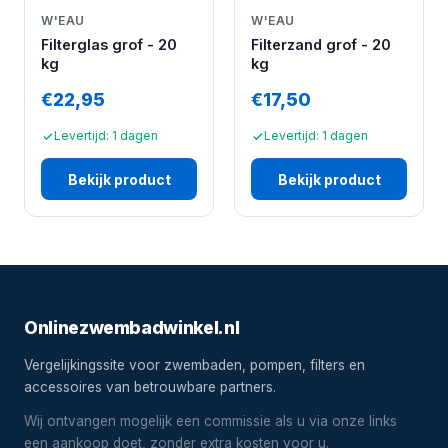
W'EAU
W'EAU
Filterglas grof - 20
Filterzand grof - 20
kg
kg
€22,95
€17,50
Levertijd: 1 dagen
Levertijd: 1 dagen
Bekijk product
Bekijk product
Onlinezwembadwinkel.nl
Vergelijkingssite voor zwembaden, pompen, filters en
accessoires van betrouwbare partners.
Wij ontvangen mogelijk een commissie als u via onze links
een aankoop doet, zonder extra kosten voor u.