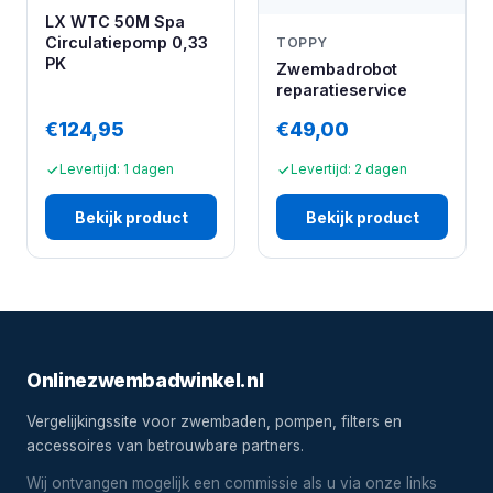
LX WTC 50M Spa
Circulatiepomp 0,33
TOPPY
PK
Zwembadrobot
reparatieservice
€124,95
€49,00
Levertijd: 1 dagen
Levertijd: 2 dagen
Bekijk product
Bekijk product
Onlinezwembadwinkel.nl
Vergelijkingssite voor zwembaden, pompen, filters en
accessoires van betrouwbare partners.
Wij ontvangen mogelijk een commissie als u via onze links