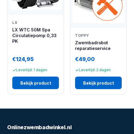
LX
LX WTC 50M Spa
Circulatiepomp 0,33
TOPPY
PK
Zwembadrobot
reparatieservice
€124,95
€49,00
Levertijd: 1 dagen
Levertijd: 2 dagen
Bekijk product
Bekijk product
Onlinezwembadwinkel.nl